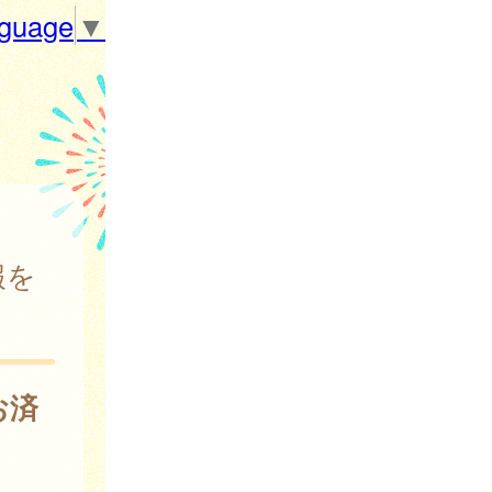
nguage
▼
報を
お済