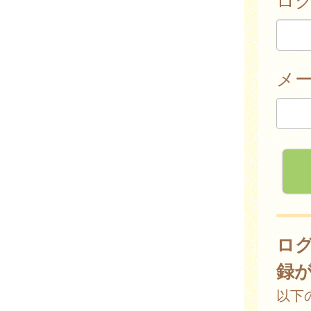
メ
ロ
録
以下