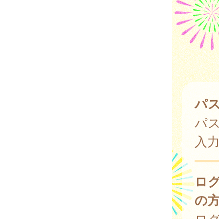
パ
パ
入
ロ
の
ログ