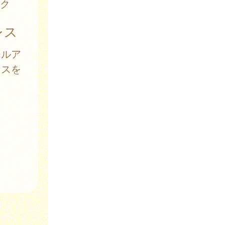
ク
レス
ールア
レスを