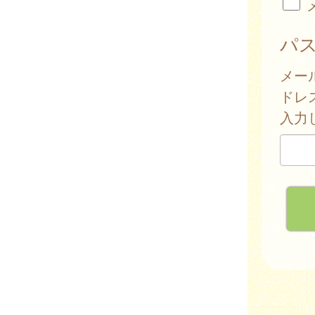
パ
メー
ドレ
入力