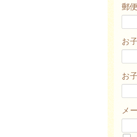
郵
お
お子
メ