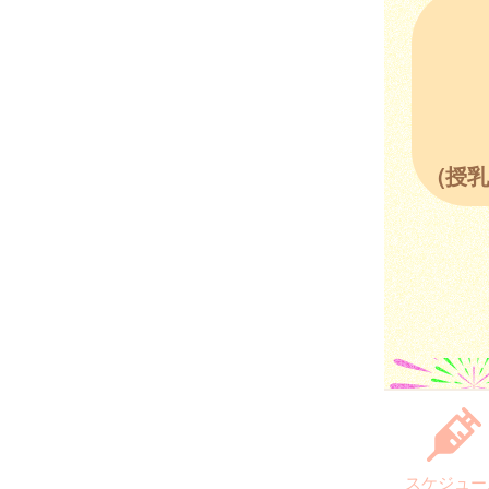
(授
スケジュー