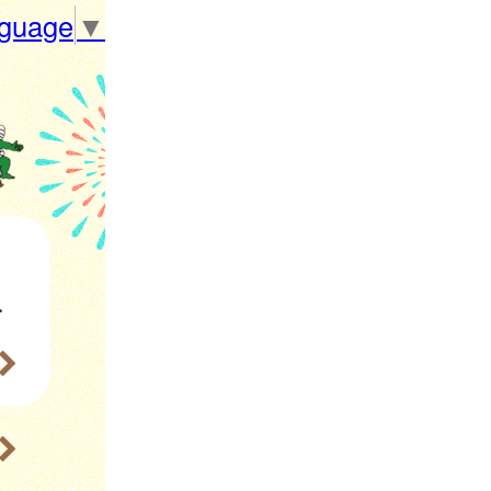
nguage
▼
します。（2部制日）