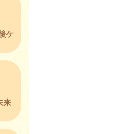
後ケ
未来