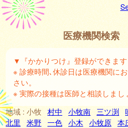
Se
医療機関検索
▼『かかりつけ』登録ができます
※ 診療時間､休診日は医療機関に
さい。
※ 実際の接種は医師と相談しまし
地域 :
小牧
村中
小牧南
三ツ渕
北里
米野
一色
小木
小牧原
本