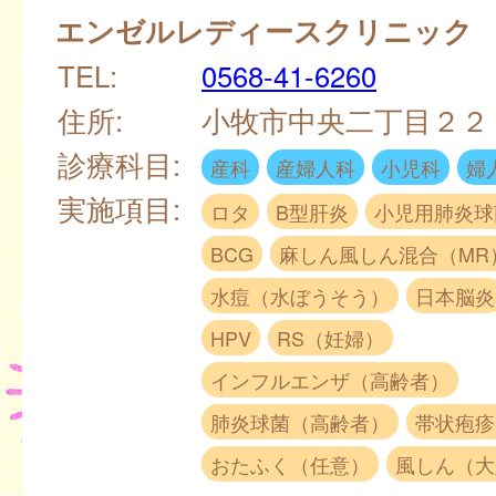
エンゼルレディースクリニック
TEL:
0568-41-6260
住所:
小牧市中央二丁目２
診療科目:
産科
産婦人科
小児科
婦
実施項目:
ロタ
B型肝炎
小児用肺炎球
BCG
麻しん風しん混合（MR
水痘（水ぼうそう）
日本脳炎
HPV
RS（妊婦）
インフルエンザ（高齢者）
肺炎球菌（高齢者）
帯状疱疹
おたふく（任意）
風しん（大