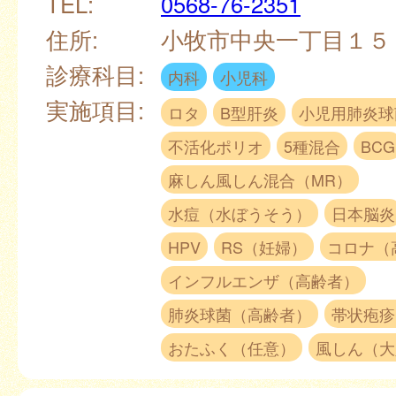
TEL:
0568-76-2351
住所:
小牧市中央一丁目１
診療科目:
内科
小児科
実施項目:
ロタ
B型肝炎
小児用肺炎球
不活化ポリオ
5種混合
BCG
麻しん風しん混合（MR）
水痘（水ぼうそう）
日本脳炎
HPV
RS（妊婦）
コロナ（
インフルエンザ（高齢者）
肺炎球菌（高齢者）
帯状疱疹
おたふく（任意）
風しん（大