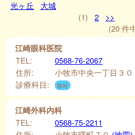
光ヶ丘
大城
(1)
2
>>
(20 件中
江崎眼科医院
TEL:
0568-76-2067
住所:
小牧市中央一丁目３
診療科目:
眼科
江崎外科内科
TEL:
0568-75-2211
住所:
小牧市曙町７０
(地図)