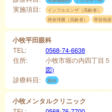
実施項目:
インフルエンザ（高齢者）
肺炎球菌（高齢者）
帯状疱疹
小牧平田眼科
TEL:
0568-74-6638
住所:
小牧市堀の内四丁目
図)
診療科目:
眼科
小牧メンタルクリニック
TEL:
0568-76-7700