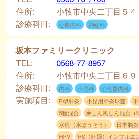
住所:
小牧市中央二丁目５
診療科目:
心療内科
神経科
坂本ファミリークリニック
TEL:
0568-77-8957
住所:
小牧市中央二丁目６
診療科目:
内科
小児科
消化器内科
実施項目:
B型肝炎
小児用肺炎球菌
不
5種混合
麻しん風しん混合（
水痘（水ぼうそう）
日本脳炎
HPV
RS（妊婦）インフルエ