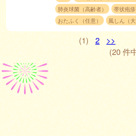
肺炎球菌（高齢者）
帯状疱疹
おたふく（任意）
風しん（大
(1)
2
>>
(20 件中