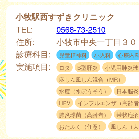
小牧駅西すずきクリニック
TEL:
0568-73-2510
住所:
小牧市中央一丁目３
診療科目:
児童精神科
小児科
心療内
実施項目:
ロタ
B型肝炎
小児用肺炎球
麻しん風しん混合（MR）
水痘（水ぼうそう）
日本脳炎
HPV
インフルエンザ（高齢者
肺炎球菌（高齢者）
帯状疱疹
おたふく（任意）
風しん（大