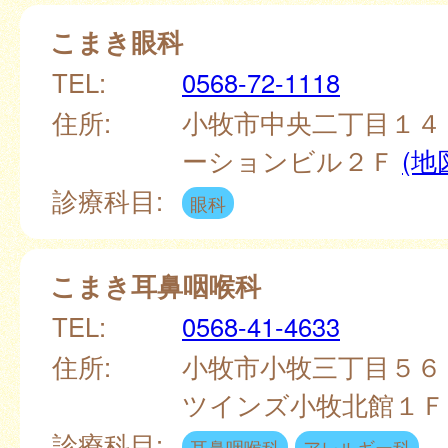
こまき眼科
TEL:
0568-72-1118
住所:
小牧市中央二丁目１４
ーションビル２Ｆ
(地
診療科目:
眼科
こまき耳鼻咽喉科
TEL:
0568-41-4633
住所:
小牧市小牧三丁目５６
ツインズ小牧北館１
診療科目:
耳鼻咽喉科
アレルギー科