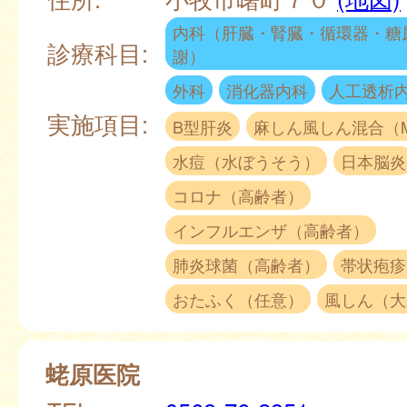
内科（肝臓・腎臓・循環器・糖
診療科目:
謝）
外科
消化器内科
人工透析
実施項目:
B型肝炎
麻しん風しん混合（
水痘（水ぼうそう）
日本脳炎
コロナ（高齢者）
インフルエンザ（高齢者）
肺炎球菌（高齢者）
帯状疱疹
おたふく（任意）
風しん（大
蛯原医院