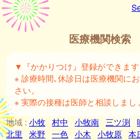
Se
医療機関検索
▼『かかりつけ』登録ができます
※ 診療時間､休診日は医療機関に
さい。
※ 実際の接種は医師と相談しまし
地域 :
小牧
村中
小牧南
三ツ渕
北里
米野
一色
小木
小牧原
本