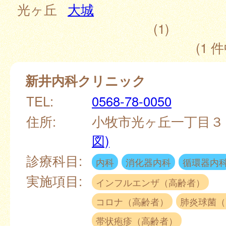
光ヶ丘
大城
(1)
(1 件
新井内科クリニック
TEL:
0568-78-0050
住所:
小牧市光ヶ丘一丁目
図)
診療科目:
内科
消化器内科
循環器内
実施項目:
インフルエンザ（高齢者）
コロナ（高齢者）
肺炎球菌（
帯状疱疹（高齢者）