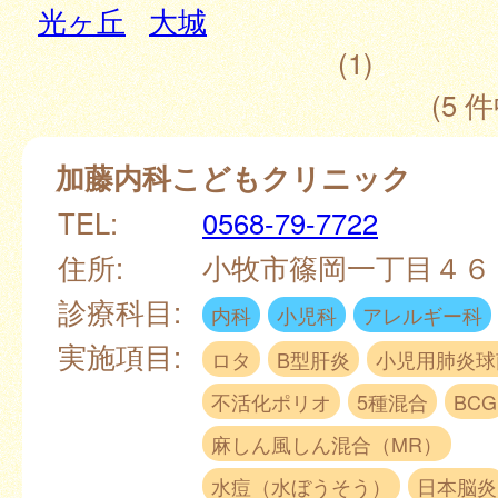
光ヶ丘
大城
(1)
(5 件
加藤内科こどもクリニック
TEL:
0568-79-7722
住所:
小牧市篠岡一丁目４６
診療科目:
内科
小児科
アレルギー科
実施項目:
ロタ
B型肝炎
小児用肺炎球
不活化ポリオ
5種混合
BCG
麻しん風しん混合（MR）
水痘（水ぼうそう）
日本脳炎