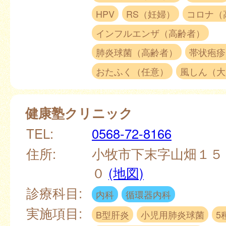
HPV
RS（妊婦）
コロナ（
インフルエンザ（高齢者）
肺炎球菌（高齢者）
帯状疱疹
おたふく（任意）
風しん（大
健康塾クリニック
TEL:
0568-72-8166
住所:
小牧市下末字山畑１５
０
(地図)
診療科目:
内科
循環器内科
実施項目:
B型肝炎
小児用肺炎球菌
5