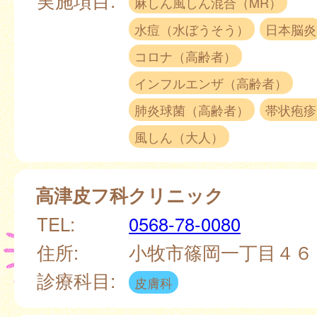
麻しん風しん混合（MR）
水痘（水ぼうそう）
日本脳炎
コロナ（高齢者）
インフルエンザ（高齢者）
肺炎球菌（高齢者）
帯状疱疹
風しん（大人）
高津皮フ科クリニック
TEL:
0568-78-0080
住所:
小牧市篠岡一丁目４６
診療科目:
皮膚科