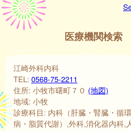
Se
医療機関検索
江崎外科内科
TEL:
0568-75-2211
住所: 小牧市曙町７０
(地図)
地域: 小牧
診療科目: 内科（肝臓・腎臓・循
病・脂質代謝）,外科,消化器内科,