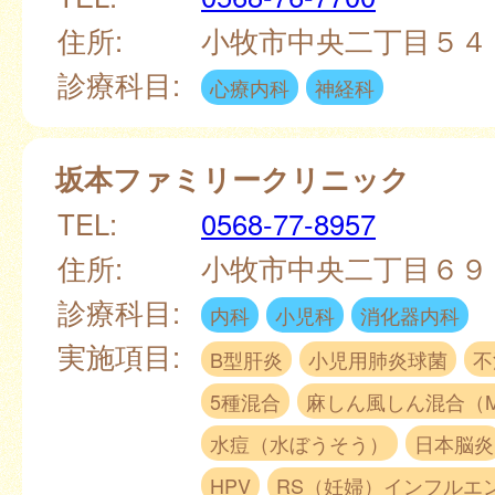
住所:
小牧市中央二丁目５
診療科目:
心療内科
神経科
坂本ファミリークリニック
TEL:
0568-77-8957
住所:
小牧市中央二丁目６
診療科目:
内科
小児科
消化器内科
実施項目:
B型肝炎
小児用肺炎球菌
不
5種混合
麻しん風しん混合（
水痘（水ぼうそう）
日本脳炎
HPV
RS（妊婦）インフルエ