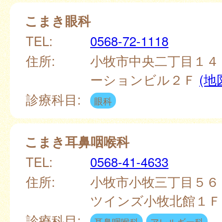
こまき眼科
TEL:
0568-72-1118
住所:
小牧市中央二丁目１４
ーションビル２Ｆ
(地
診療科目:
眼科
こまき耳鼻咽喉科
TEL:
0568-41-4633
住所:
小牧市小牧三丁目５６
ツインズ小牧北館１
診療科目:
耳鼻咽喉科
アレルギー科