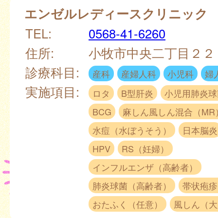
エンゼルレディースクリニック
TEL:
0568-41-6260
住所:
小牧市中央二丁目２
診療科目:
産科
産婦人科
小児科
婦
実施項目:
ロタ
B型肝炎
小児用肺炎球
BCG
麻しん風しん混合（MR
水痘（水ぼうそう）
日本脳炎
HPV
RS（妊婦）
インフルエンザ（高齢者）
肺炎球菌（高齢者）
帯状疱疹
おたふく（任意）
風しん（大