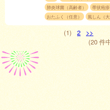
肺炎球菌（高齢者）
帯状疱疹
おたふく（任意）
風しん（大
(1)
2
>>
(20 件中