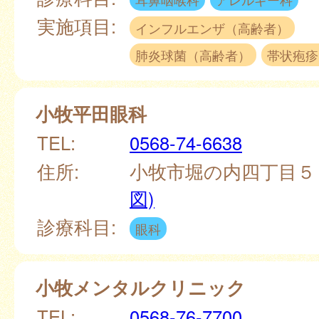
実施項目:
インフルエンザ（高齢者）
肺炎球菌（高齢者）
帯状疱疹
小牧平田眼科
TEL:
0568-74-6638
住所:
小牧市堀の内四丁目
図)
診療科目:
眼科
小牧メンタルクリニック
TEL:
0568-76-7700