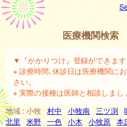
Se
医療機関検索
▼『かかりつけ』登録ができます
※ 診療時間､休診日は医療機関に
さい。
※ 実際の接種は医師と相談しまし
地域 :
小牧
村中
小牧南
三ツ渕
北里
米野
一色
小木
小牧原
本