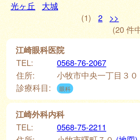
光ヶ丘
大城
(1)
2
>>
(20 件中
江崎眼科医院
TEL:
0568-76-2067
住所:
小牧市中央一丁目３
診療科目:
眼科
江崎外科内科
TEL:
0568-75-2211
住所:
小牧市曙町７０
(地図)