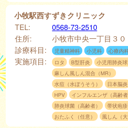
小牧駅西すずきクリニック
TEL:
0568-73-2510
住所:
小牧市中央一丁目３
診療科目:
児童精神科
小児科
心療内
実施項目:
ロタ
B型肝炎
小児用肺炎球
麻しん風しん混合（MR）
水痘（水ぼうそう）
日本脳炎
HPV
インフルエンザ（高齢者
肺炎球菌（高齢者）
帯状疱疹
おたふく（任意）
風しん（大