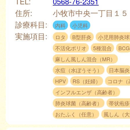
TEL:
0568-76-2351
住所:
小牧市中央一丁目１
診療科目:
内科
小児科
実施項目:
ロタ
B型肝炎
小児用肺炎球
不活化ポリオ
5種混合
BCG
麻しん風しん混合（MR）
水痘（水ぼうそう）
日本脳炎
HPV
RS（妊婦）
コロナ（
インフルエンザ（高齢者）
肺炎球菌（高齢者）
帯状疱疹
おたふく（任意）
風しん（大