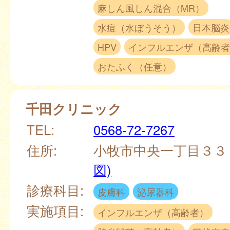
麻しん風しん混合（MR）
水痘（水ぼうそう）
日本脳炎
HPV
インフルエンザ（高齢者
おたふく（任意）
千田クリニック
TEL:
0568-72-7267
住所:
小牧市中央一丁目３３
図)
診療科目:
皮膚科
泌尿器科
実施項目:
インフルエンザ（高齢者）