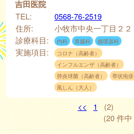
吉田医院
TEL:
0568-76-2519
住所:
小牧市中央一丁目２
診療科目:
内科
胃腸科
循環器科
実施項目:
コロナ（高齢者）
インフルエンザ（高齢者）
肺炎球菌（高齢者）
帯状疱疹
風しん（大人）
<<
1
(2)
(20 件中 