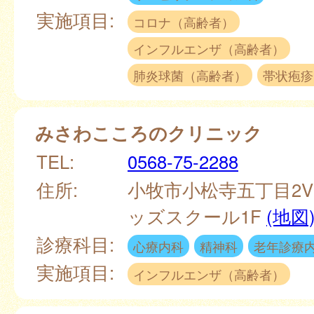
実施項目:
コロナ（高齢者）
インフルエンザ（高齢者）
肺炎球菌（高齢者）
帯状疱疹
みさわこころのクリニック
TEL:
0568-75-2288
住所:
小牧市小松寺五丁目2
ッズスクール1F
(地図
診療科目:
心療内科
精神科
老年診療
実施項目:
インフルエンザ（高齢者）