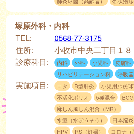
肺炎球菌（高齢者）
帯状疱疹
塚原外科・内科
TEL:
0568-77-3175
住所:
小牧市中央二丁目１
診療科目:
内科
外科
小児科
皮膚科
リハビリテーション科
呼吸器
実施項目:
ロタ
B型肝炎
小児用肺炎球
不活化ポリオ
5種混合
BCG
麻しん風しん混合（MR）
水痘（水ぼうそう）
日本脳炎
HPV
RS（妊婦）
コロナ（