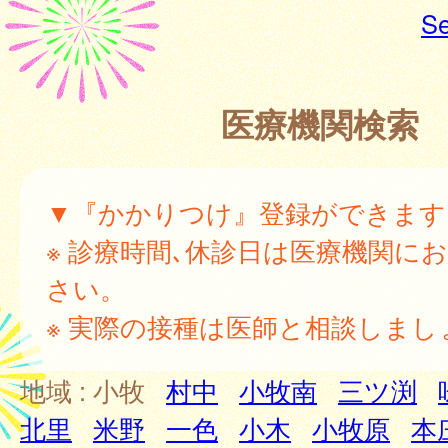
Se
医療機関検索
▼『かかりつけ』登録ができます
※ 診療時間､休診日は医療機関に
さい。
※ 実際の接種は医師と相談しまし
地域 :
小牧
村中
小牧南
三ツ渕
北里
米野
一色
小木
小牧原
本