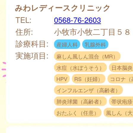
みわレディースクリニック
TEL:
0568-76-2603
住所:
小牧市小牧二丁目５
診療科目:
産婦人科
乳腺外科
実施項目:
麻しん風しん混合（MR）
水痘（水ぼうそう）
日本脳炎
HPV
RS（妊婦）
コロナ（
インフルエンザ（高齢者）
肺炎球菌（高齢者）
帯状疱疹
おたふく（任意）
風しん（大