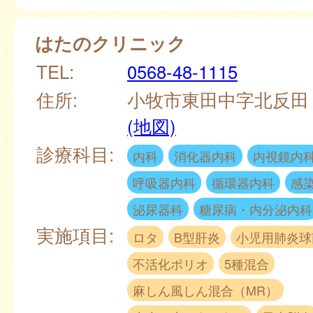
はたのクリニック
TEL:
0568-48-1115
住所:
小牧市東田中字北反田
(地図)
診療科目:
内科
消化器内科
内視鏡内
呼吸器内科
循環器内科
感
泌尿器科
糖尿病・内分泌内科
実施項目:
ロタ
B型肝炎
小児用肺炎球
不活化ポリオ
5種混合
麻しん風しん混合（MR）