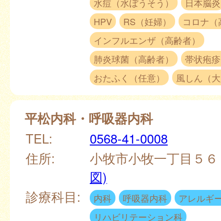
水痘（水ぼうそう）
日本脳炎
HPV
RS（妊婦）
コロナ（
インフルエンザ（高齢者）
肺炎球菌（高齢者）
帯状疱疹
おたふく（任意）
風しん（大
平松内科・呼吸器内科
TEL:
0568-41-0008
住所:
小牧市小牧一丁目５６
図)
診療科目:
内科
呼吸器内科
アレルギ
リハビリテーション科