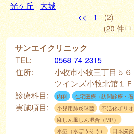
光ヶ丘
大城
<<
1
(2)
(20 件中 
サンエイクリニック
TEL:
0568-74-2315
住所:
小牧市小牧三丁目５６
ツインズ小牧北館１
診療科目:
内科
在宅医療（訪問診療・看
実施項目:
小児用肺炎球菌
不活化ポリオ
麻しん風しん混合（MR）
水痘（水ぼうそう）
日本脳炎