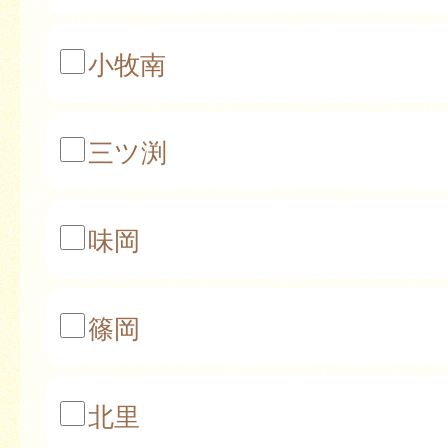
小牧南
三ツ渕
味岡
篠岡
北里