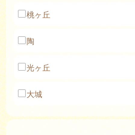
桃ヶ丘
陶
光ヶ丘
大城