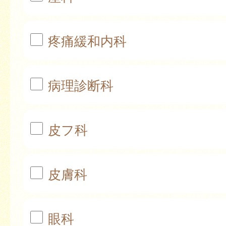
疼痛緩和内科
病理診断科
皮フ科
皮膚科
眼科