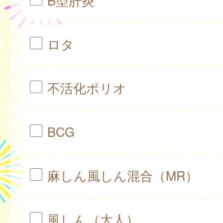
B型肝炎
ロタ
不活化ポリオ
BCG
麻しん風しん混合（MR）
風しん（大人）