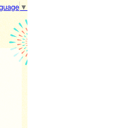
nguage
▼