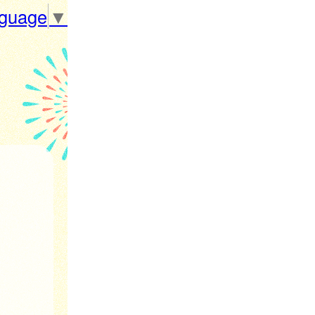
nguage
▼