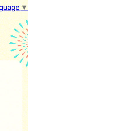
nguage
▼