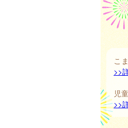
こ
>>
児
>>