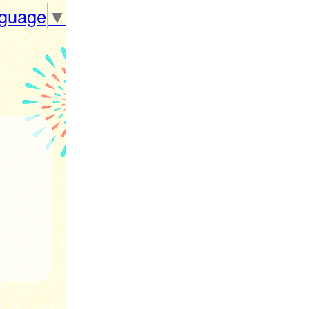
nguage
▼