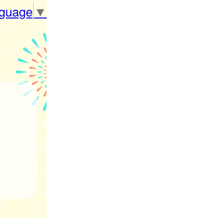
nguage
▼