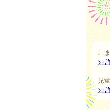
こ
>>
児
>>