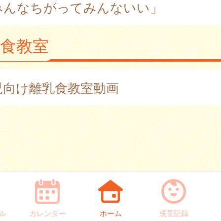
みんなちがってみんないい」
食教室
児向け離乳食教室動画
ル
カレンダー
ホーム
成長記録