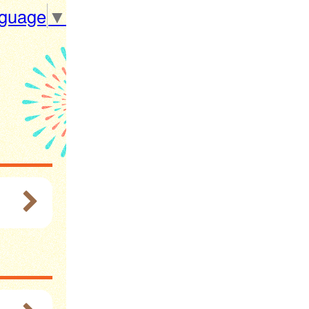
nguage
▼