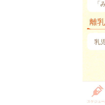
「
離乳
乳
スケジュー