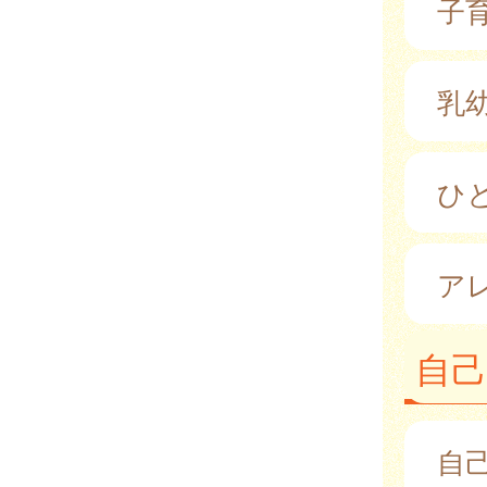
子
乳
ひ
ア
自己
自