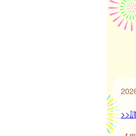
20
>>