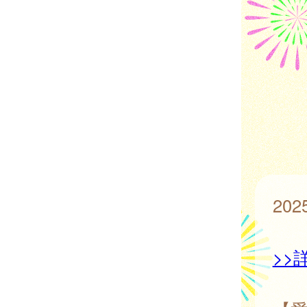
20
>>