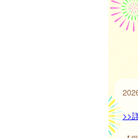
20
>>