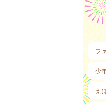
フ
少
え