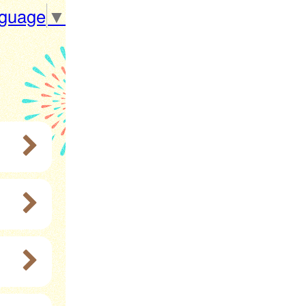
nguage
▼