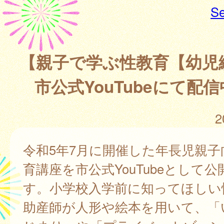
Se
【親子で学ぶ性教育【幼
市公式YouTubeにて配
2
令和5年7月に開催した年長児親子
育講座を市公式YouTubeとして
す。小学校入学前に知ってほしい
助産師が人形や絵本を用いて、「