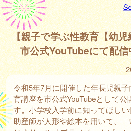
Se
【親子で学ぶ性教育【幼
市公式YouTubeにて配
2
令和5年7月に開催した年長児親子
育講座を市公式YouTubeとして
す。小学校入学前に知ってほしい
助産師が人形や絵本を用いて、「