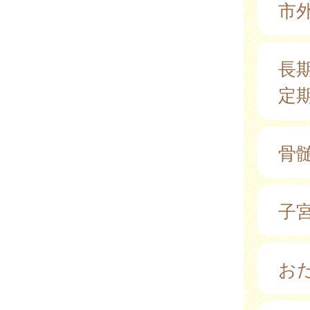
市
長
定
骨
子
お