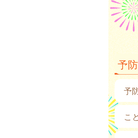
予防
予
こ