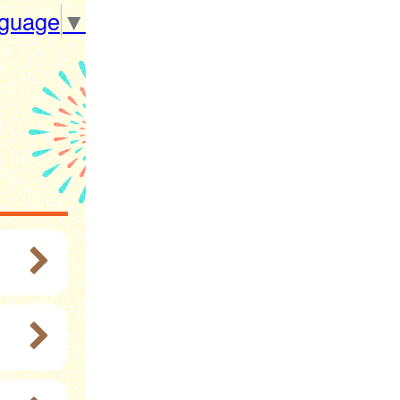
nguage
▼