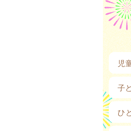
児
子
ひ