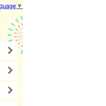
nguage
▼