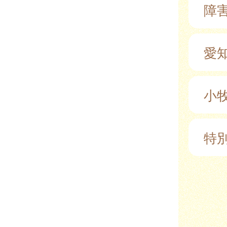
障
愛
小
特