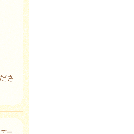
ださ
はデー