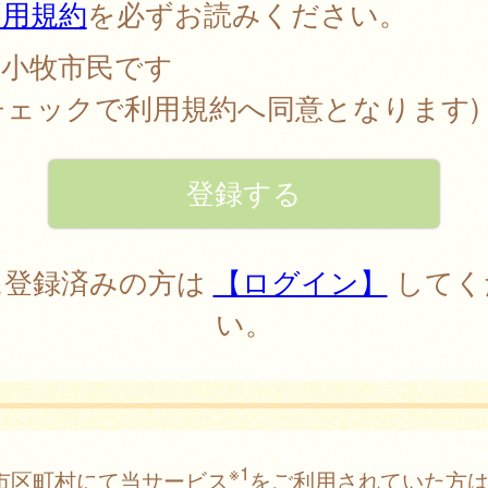
利用規約
を必ずお読みください。
小牧市民です
チェックで利用規約へ同意となります)
に登録済みの方は
【ログイン】
してく
い。
※1
市区町村にて当サービス
をご利用されていた方