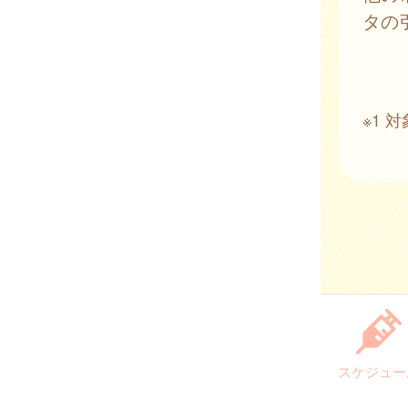
タの
※1
スケジュー