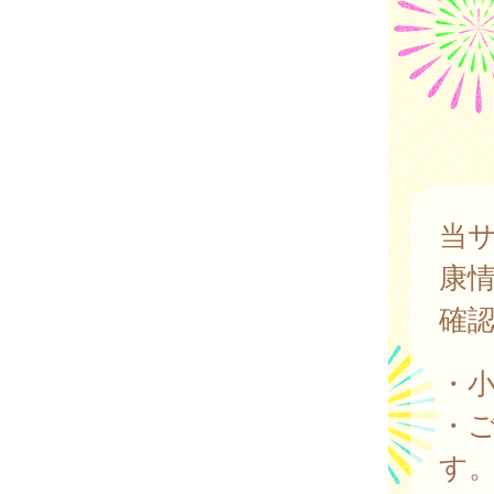
当
康
確
・
・
す