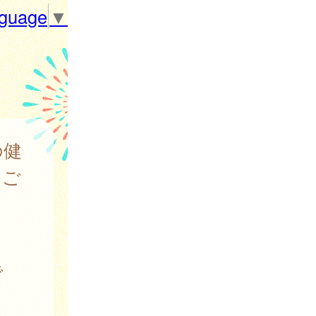
nguage
▼
の健
をご
で