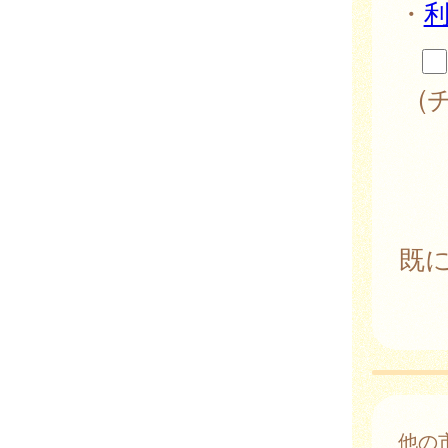
・
(
既
他の