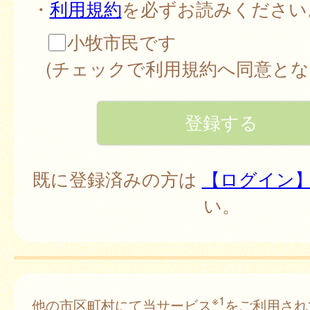
・
利用規約
を必ずお読みください
小牧市民です
(チェックで利用規約へ同意とな
既に登録済みの方は
【ログイン
い。
※1
他の市区町村にて当サービス
をご利用され