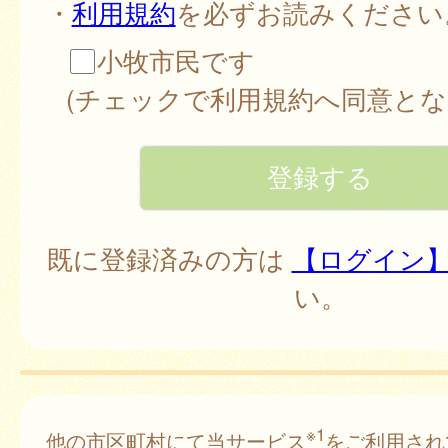
・
利用規約
を必ずお読みください
小牧市民です
(チェックで利用規約へ同意とな
既に登録済みの方は
【ログイン
い。
※1
他の市区町村にて当サービス
をご利用され