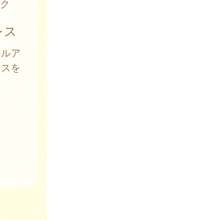
ク
レス
ールア
レスを