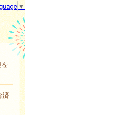
nguage
▼
報を
お済