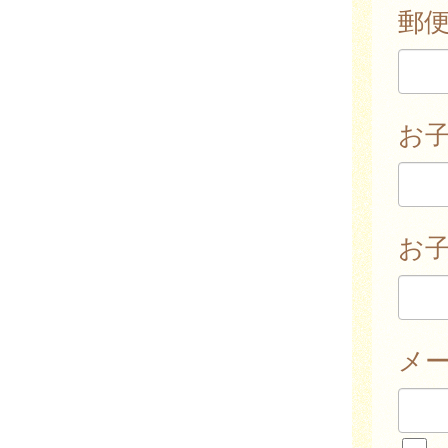
郵
お
お子
メ