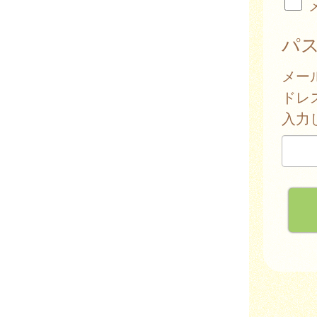
パ
メー
ドレ
入力