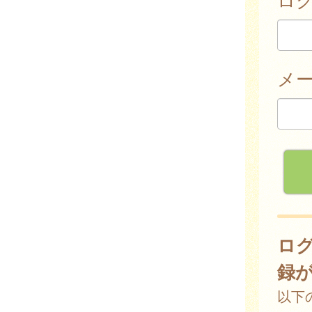
メ
ロ
録
以下