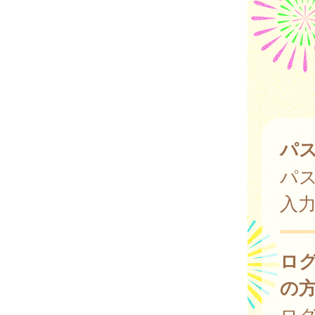
パ
パ
入
ロ
の
ログ