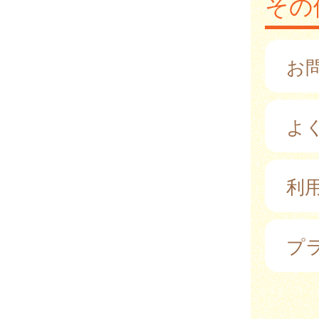
その
お
よ
利
プ