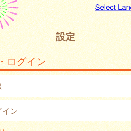
Select La
設定
・ログイン
録
グイン