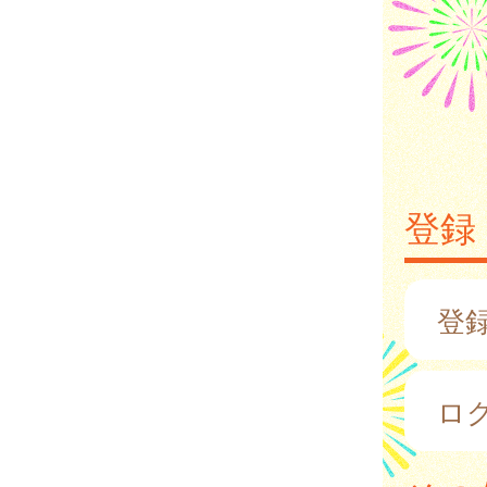
登録
登
ロ