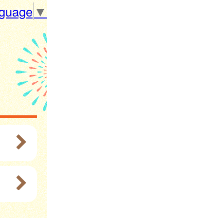
nguage
▼