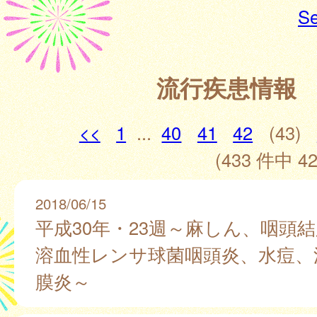
Se
流行疾患情報
<<
1
...
40
41
42
(43)
(433 件中 42
2018/06/15
平成30年・23週～麻しん、咽頭
溶血性レンサ球菌咽頭炎、水痘、
膜炎～