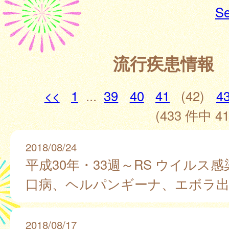
Se
流行疾患情報
<<
1
...
39
40
41
(42)
4
(433 件中 41
2018/08/24
平成30年・33週～RS ウイルス
口病、ヘルパンギーナ、エボラ出
2018/08/17