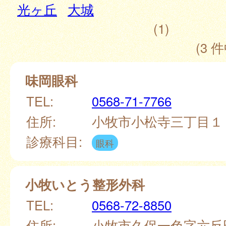
光ヶ丘
大城
(1)
(3 件
味岡眼科
TEL:
0568-71-7766
住所:
小牧市小松寺三丁目１
診療科目:
眼科
小牧いとう整形外科
TEL:
0568-72-8850
住所:
小牧市久保一色字六反