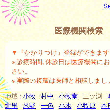
Se
医療機関検索
▼『かかりつけ』登録ができます
※ 診療時間､休診日は医療機関に
さい。
※ 実際の接種は医師と相談しまし
地域 :
小牧
村中
小牧南
三ツ渕
北里
米野
一色
小木
小牧原
本