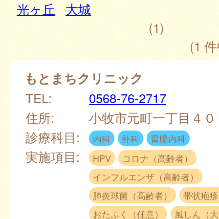
光ヶ丘
大城
(1)
(1 件
もとまちクリニック
TEL:
0568-76-2717
住所:
小牧市元町一丁目４
診療科目:
内科
外科
胃腸内科
実施項目:
HPV
コロナ（高齢者）
インフルエンザ（高齢者）
肺炎球菌（高齢者）
帯状疱疹
おたふく（任意）
風しん（大