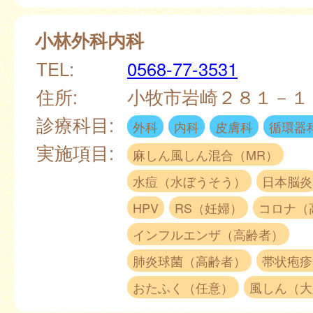
小林外科内科
TEL:
0568-77-3531
住所:
小牧市岩崎２８１－
診療科目:
外科
内科
皮膚科
循環器
実施項目:
麻しん風しん混合（MR）
水痘（水ぼうそう）
日本脳炎
HPV
RS（妊婦）
コロナ（
インフルエンザ（高齢者）
肺炎球菌（高齢者）
帯状疱疹
おたふく（任意）
風しん（大