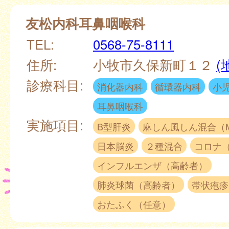
友松内科耳鼻咽喉科
TEL:
0568-75-8111
住所:
小牧市久保新町１２
(
診療科目:
消化器内科
循環器内科
小
耳鼻咽喉科
実施項目:
B型肝炎
麻しん風しん混合（
日本脳炎
２種混合
コロナ
インフルエンザ（高齢者）
肺炎球菌（高齢者）
帯状疱疹
おたふく（任意）