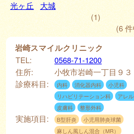
光ヶ丘
大城
(1)
(6 件
岩崎スマイルクリニック
TEL:
0568-71-1200
住所:
小牧市岩崎一丁目９
診療科目:
内科
消化器内科
小児科
リハビリテーション科
アレル
皮膚科
整形外科
実施項目:
B型肝炎
小児用肺炎球菌
麻しん風しん混合（MR）