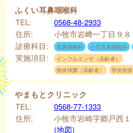
ふくい耳鼻咽喉科
TEL:
0568-48-2933
住所:
小牧市岩﨑一丁目９
診療科目:
耳鼻咽喉科
小児耳鼻咽喉科
実施項目:
インフルエンザ（高齢者）
肺炎球菌（高齢者）
帯状疱疹
やまもとクリニック
TEL:
0568-77-1333
住所:
小牧市岩崎字郷戸西１
(地図)