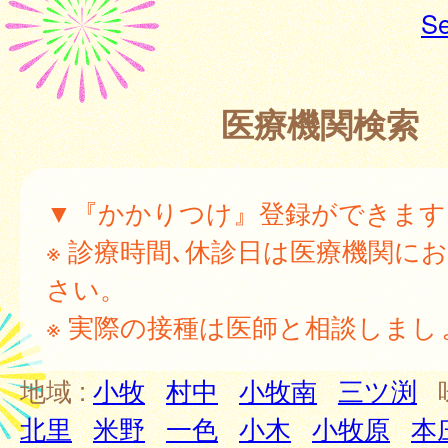
Se
医療機関検索
▼『かかりつけ』登録ができます
※ 診療時間､休診日は医療機関に
さい。
※ 実際の接種は医師と相談しまし
地域 :
小牧
村中
小牧南
三ツ渕
北里
米野
一色
小木
小牧原
本