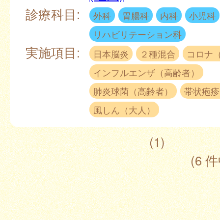
診療科目:
外科
胃腸科
内科
小児科
リハビリテーション科
実施項目:
日本脳炎
２種混合
コロナ
インフルエンザ（高齢者）
肺炎球菌（高齢者）
帯状疱疹
風しん（大人）
(1)
(6 件