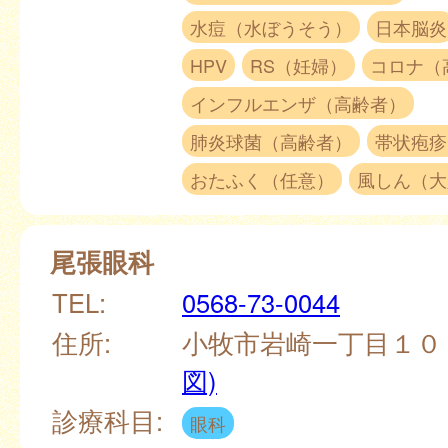
水痘（水ぼうそう）
日本脳炎
HPV
RS（妊婦）
コロナ（
インフルエンザ（高齢者）
肺炎球菌（高齢者）
帯状疱疹
おたふく（任意）
風しん（大
尾張眼科
TEL:
0568-73-0044
住所:
小牧市岩崎一丁目１０
図)
診療科目:
眼科