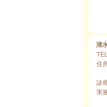
清
TEL
住所
診
実