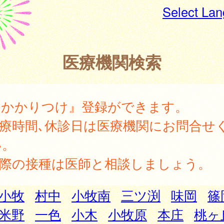
Select La
医療機関検索
『かかりつけ』登録ができます。
診療時間､休診日は医療機関にお問合せ
い。
実際の接種は医師と相談しましょう。
小牧
村中
小牧南
三ツ渕
味岡
篠
米野
一色
小木
小牧原
本庄
桃ヶ