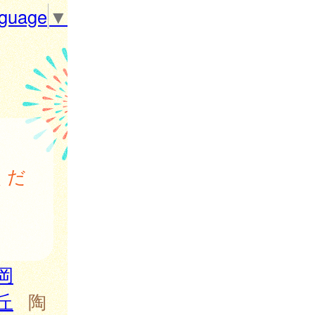
nguage
▼
くだ
岡
丘
陶