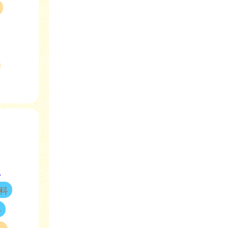
)
科
科