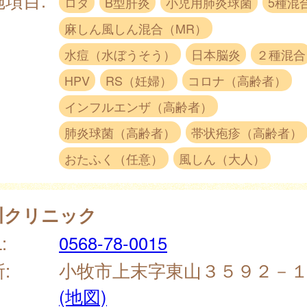
ロタ
B型肝炎
小児用肺炎球菌
5種混
麻しん風しん混合（MR）
水痘（水ぼうそう）
日本脳炎
２種混合
HPV
RS（妊婦）
コロナ（高齢者）
インフルエンザ（高齢者）
肺炎球菌（高齢者）
帯状疱疹（高齢者）
おたふく（任意）
風しん（大人）
川クリニック
:
0568-78-0015
:
小牧市上末字東山３５９２－
(地図)