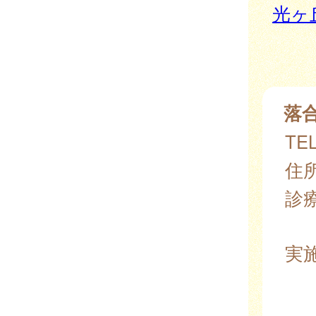
光ヶ
落
TEL
住所
診
実