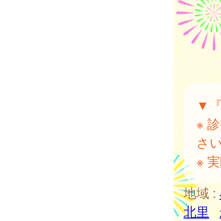
▼
※ 
さ
※ 
地域 :
北里