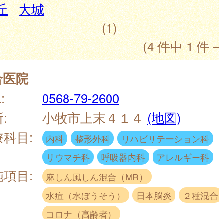
丘
大城
(1)
(4 件中 1 件 
合医院
:
0568-79-2600
:
小牧市上末４１４
(地図)
療科目:
内科
整形外科
リハビリテーション科
リウマチ科
呼吸器内科
アレルギー科
施項目:
麻しん風しん混合（MR）
水痘（水ぼうそう）
日本脳炎
２種混合
コロナ（高齢者）