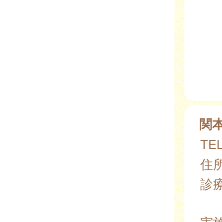
関
TEL
住所
診
実