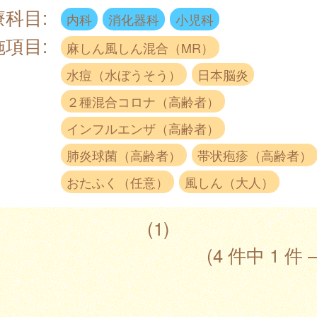
療科目:
内科
消化器科
小児科
施項目:
麻しん風しん混合（MR）
水痘（水ぼうそう）
日本脳炎
２種混合コロナ（高齢者）
インフルエンザ（高齢者）
肺炎球菌（高齢者）
帯状疱疹（高齢者）
おたふく（任意）
風しん（大人）
(1)
(4 件中 1 件 