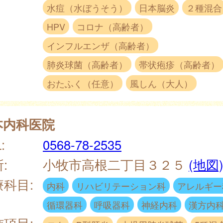
水痘（水ぼうそう）
日本脳炎
２種混合
HPV
コロナ（高齢者）
インフルエンザ（高齢者）
肺炎球菌（高齢者）
帯状疱疹（高齢者）
おたふく（任意）
風しん（大人）
本内科医院
:
0568-78-2535
:
小牧市高根二丁目３２５
(地図
療科目:
内科
リハビリテーション科
アレルギー
循環器科
呼吸器科
神経内科
漢方内
施項目: