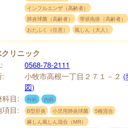
インフルエンザ（高齢者）
肺炎球菌（高齢者）
帯状疱疹（高齢者）
おたふく（任意）
風しん（大人）
水クリニック
:
0568-78-2111
:
小牧市高根一丁目２７１－２
図)
療科目:
外科
内科
施項目:
B型肝炎
小児用肺炎球菌
5種混合
麻しん風しん混合（MR）