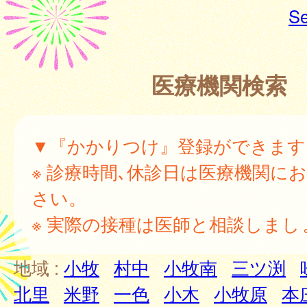
Se
医療機関検索
▼『かかりつけ』登録ができます
※ 診療時間､休診日は医療機関に
さい。
※ 実際の接種は医師と相談しまし
地域 :
小牧
村中
小牧南
三ツ渕
北里
米野
一色
小木
小牧原
本