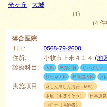
光ヶ丘
大城
(1)
(4 件
落合医院
TEL:
0568-79-2600
住所:
小牧市上末４１４
(地
診療科目:
内科
整形外科
リハビリテ
リウマチ科
呼吸器内科
ア
実施項目:
麻しん風しん混合（MR）
水痘（水ぼうそう）
日本脳炎
コロナ（高齢者）