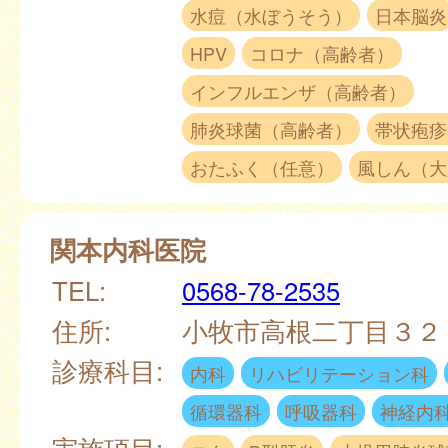
水痘（水ぼうそう）
日本脳炎
HPV
コロナ（高齢者）
インフルエンザ（高齢者）
肺炎球菌（高齢者）
帯状疱疹
おたふく（任意）
風しん（大
関本内科医院
TEL:
0568-78-2535
住所:
小牧市高根二丁目３
診療科目:
内科
リハビリテーション科
循環器科
呼吸器科
神経内
実施項目: