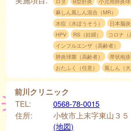
ロタ
B型肝炎
小児用肺炎球
麻しん風しん混合（MR）
水痘（水ぼうそう）
日本脳炎
HPV
RS（妊婦）
コロナ（
インフルエンザ（高齢者）
肺炎球菌（高齢者）
帯状疱疹
おたふく（任意）
風しん（大
前川クリニック
TEL:
0568-78-0015
住所:
小牧市上末字東山３５
(地図)