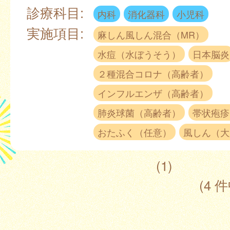
診療科目:
内科
消化器科
小児科
実施項目:
麻しん風しん混合（MR）
水痘（水ぼうそう）
日本脳炎
２種混合コロナ（高齢者）
インフルエンザ（高齢者）
肺炎球菌（高齢者）
帯状疱疹
おたふく（任意）
風しん（大
(1)
(4 件