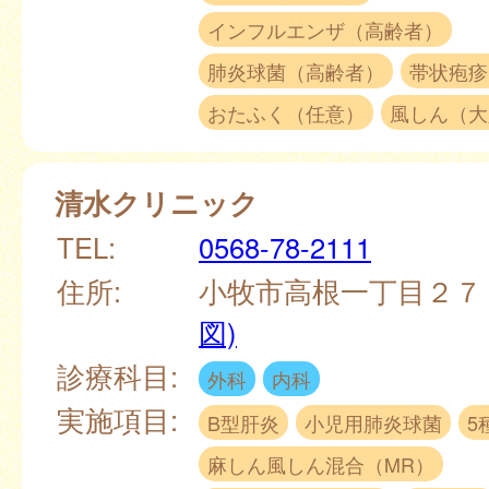
インフルエンザ（高齢者）
肺炎球菌（高齢者）
帯状疱疹
おたふく（任意）
風しん（大
清水クリニック
TEL:
0568-78-2111
住所:
小牧市高根一丁目２７
図)
診療科目:
外科
内科
実施項目:
B型肝炎
小児用肺炎球菌
5
麻しん風しん混合（MR）