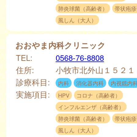
肺炎球菌（高齢者）
帯状疱疹
風しん（大人）
おおやま内科クリニック
TEL:
0568-76-8808
住所:
小牧市北外山１５２１
診療科目:
内科
消化器内科
内視鏡内
実施項目:
HPV
コロナ（高齢者）
インフルエンザ（高齢者）
肺炎球菌（高齢者）
帯状疱疹
風しん（大人）