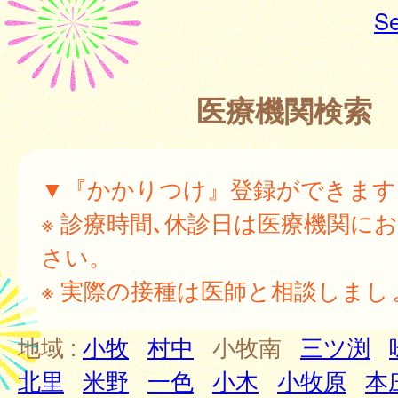
Se
医療機関検索
▼『かかりつけ』登録ができます
※ 診療時間､休診日は医療機関に
さい。
※ 実際の接種は医師と相談しまし
地域 :
小牧
村中
小牧南
三ツ渕
北里
米野
一色
小木
小牧原
本