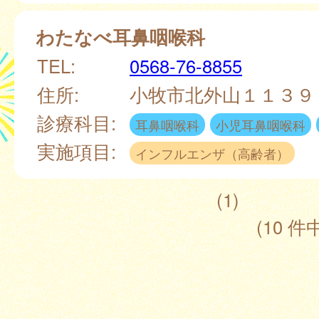
わたなべ耳鼻咽喉科
TEL:
0568-76-8855
住所:
小牧市北外山１１３９
診療科目:
耳鼻咽喉科
小児耳鼻咽喉科
実施項目:
インフルエンザ（高齢者）
(1)
(10 件中