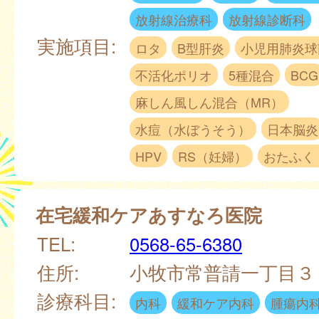
放射線治療科
放射線診断科
実施項目:
ロタ
B型肝炎
小児用肺炎球
不活化ポリオ
5種混合
BCG
麻しん風しん混合（MR）
水痘（水ぼうそう）
日本脳炎
HPV
RS（妊婦）
おたふく
在宅緩和ケアあすなろ医院
TEL:
0568-65-6380
住所:
小牧市常普請一丁目
診療科目:
内科
緩和ケア内科
腫瘍内