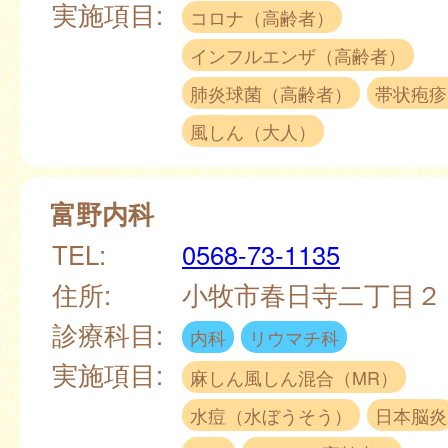
実施項目:
コロナ（高齢者）
インフルエンザ（高齢者）
肺炎球菌（高齢者）
帯状疱疹
風しん（大人）
富野内科
TEL:
0568-73-1135
住所:
小牧市春日寺二丁目２
診療科目:
内科
リウマチ科
実施項目:
麻しん風しん混合（MR）
水痘（水ぼうそう）
日本脳炎