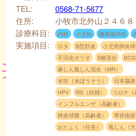
TEL:
0568-71-5677
住所:
小牧市北外山２４６８
診療科目:
内科
小児科
糖尿病内科
実施項目:
ロタ
B型肝炎
小児用肺炎球
不活化ポリオ
5種混合
BCG
麻しん風しん混合（MR）
水痘（水ぼうそう）
日本脳炎
HPV
RS（妊婦）
コロナ（
インフルエンザ（高齢者）
肺炎球菌（高齢者）
帯状疱疹
おたふく（任意）
風しん（大