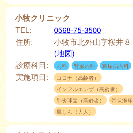
小牧クリニック
TEL:
0568-75-3500
住所:
小牧市北外山字桜井８
(地図)
診療科目:
内科
腎臓内科
糖尿病内科
実施項目:
コロナ（高齢者）
インフルエンザ（高齢者）
肺炎球菌（高齢者）
帯状疱疹
風しん（大人）