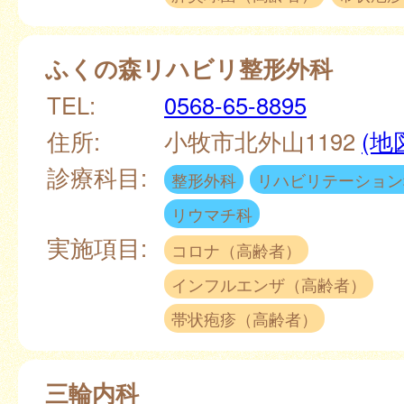
ふくの森リハビリ整形外科
TEL:
0568-65-8895
住所:
小牧市北外山1192
(地
診療科目:
整形外科
リハビリテーション
リウマチ科
実施項目:
コロナ（高齢者）
インフルエンザ（高齢者）
帯状疱疹（高齢者）
三輪内科