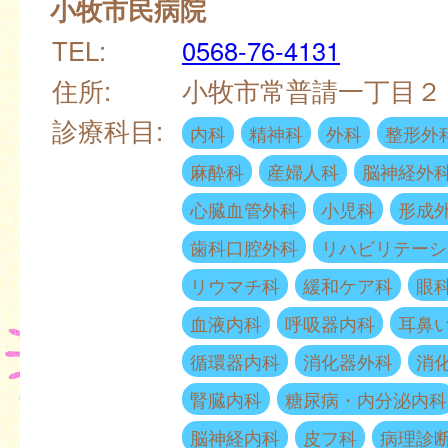
小牧市民病院
TEL:
0568-76-4131
住所:
小牧市常普請一丁目
診療科目:
内科
精神科
外科
整形外
麻酔科
産婦人科
脳神経外
心臓血管外科
小児科
形成
歯科口腔外科
リハビリテーシ
リウマチ科
緩和ケア科
眼
血液内科
呼吸器内科
耳鼻
循環器内科
消化器外科
消
腎臓内科
糖尿病・内分泌内科
脳神経内科
皮フ科
病理診