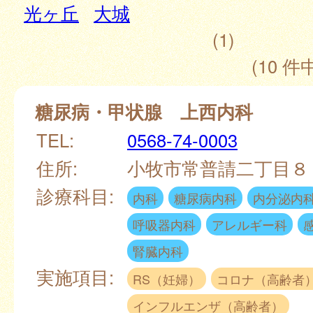
光ヶ丘
大城
(1)
(10 件中
糖尿病・甲状腺 上西内科
TEL:
0568-74-0003
住所:
小牧市常普請二丁目
診療科目:
内科
糖尿病内科
内分泌内
呼吸器内科
アレルギー科
腎臓内科
実施項目:
RS（妊婦）
コロナ（高齢者
インフルエンザ（高齢者）