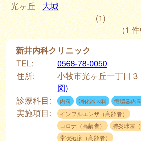
光ヶ丘
大城
(1)
(1 件
新井内科クリニック
TEL:
0568-78-0050
住所:
小牧市光ヶ丘一丁目
図)
診療科目:
内科
消化器内科
循環器内
実施項目:
インフルエンザ（高齢者）
コロナ（高齢者）
肺炎球菌（
帯状疱疹（高齢者）