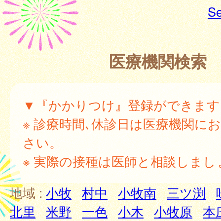
Se
医療機関検索
▼『かかりつけ』登録ができます
※ 診療時間､休診日は医療機関に
さい。
※ 実際の接種は医師と相談しまし
地域 :
小牧
村中
小牧南
三ツ渕
北里
米野
一色
小木
小牧原
本