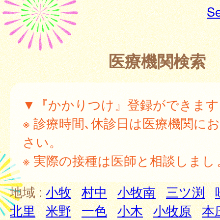
Se
医療機関検索
▼『かかりつけ』登録ができます
※ 診療時間､休診日は医療機関に
さい。
※ 実際の接種は医師と相談しまし
地域 :
小牧
村中
小牧南
三ツ渕
北里
米野
一色
小木
小牧原
本